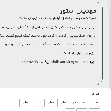
مهدیس استور
همراه شما در مسیر تعادل، آرامش و جذب انرژی‌های مثبت
در مهدیس استور، با دقت و عشق، مجموعه‌ای از سنگ‌های طبیعی، اسم
ابزارهای فنگ‌شویی را گردآوری کرده‌ایم تا به شما کمک کنیم فضای زندگی
متعادل کنید. ما به اصالت، کیفیت و تأثیر محصولات‌مان باور داریم و رسا
انرژی خوب برای شماست.
09145862695
mahdisstore.ir@gmail.com
تعداد
آدرس فروشگاه
10تایی شناسنامه دار
3تایی
5تایی
6تایی
7تایی
آذربایجان شرقی، بناب، خیابان امام، تقاطع کوی بنفشه با طالقانی،