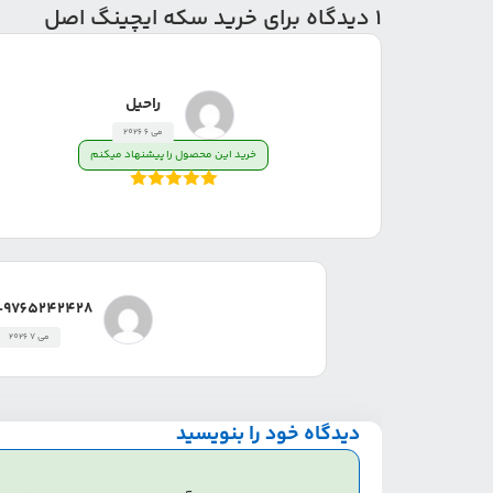
1 دیدگاه برای
خرید سکه ایچینگ اصل
راحیل
می 6 2026
خرید این محصول را پیشنهاد میکنم
امتیاز
5
از
5
r-9765242428
می 7 2026
دیدگاه خود را بنویسید